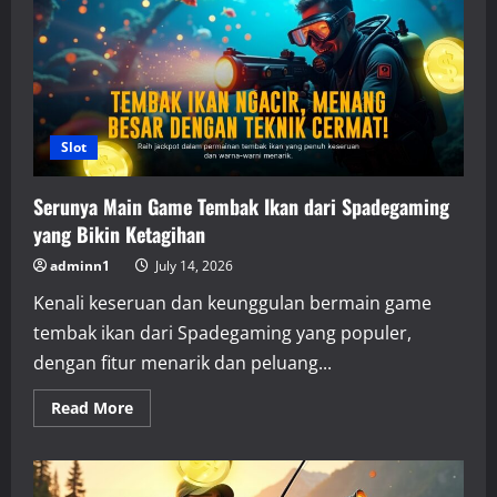
Tembak
Ikan
Pragmatic
Play
yang
Bikin
Ketagihan
Slot
Serunya Main Game Tembak Ikan dari Spadegaming
yang Bikin Ketagihan
adminn1
July 14, 2026
Kenali keseruan dan keunggulan bermain game
tembak ikan dari Spadegaming yang populer,
dengan fitur menarik dan peluang...
Read
Read More
more
about
Serunya
Main
Game