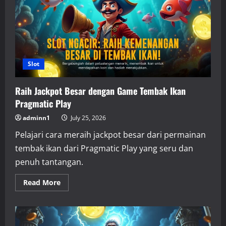
Slot
‘Great
Rhino’
dari
Pragmatic
Play
Slot
Raih Jackpot Besar dengan Game Tembak Ikan
Pragmatic Play
adminn1
July 25, 2026
Pelajari cara meraih jackpot besar dari permainan
tembak ikan dari Pragmatic Play yang seru dan
penuh tantangan.
Read
Read More
more
about
Raih
Jackpot
Besar
dengan