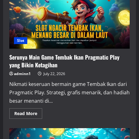
Seru
Buru
Harta
Karun
Slot
Serunya Main Game Tembak Ikan Pragmatic Play
yang Bikin Ketagihan
adminn1
July 22, 2026
Nikmati keseruan bermain game Tembak Ikan dari
Pragmatic Play. Strategi, grafis menarik, dan hadiah
besar menanti di...
Read
Read More
more
about
Serunya
Main
Game