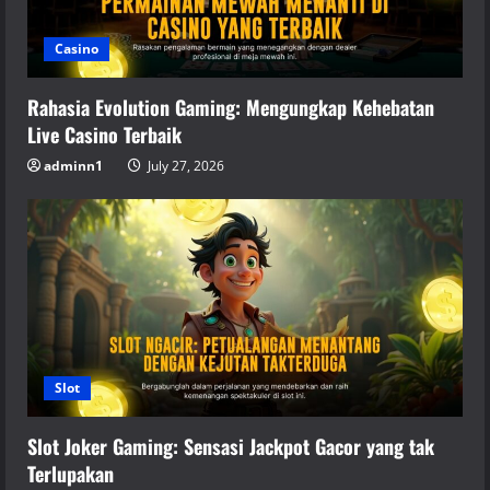
Casino
Rahasia Evolution Gaming: Mengungkap Kehebatan
Live Casino Terbaik
adminn1
July 27, 2026
Slot
Slot Joker Gaming: Sensasi Jackpot Gacor yang tak
Terlupakan