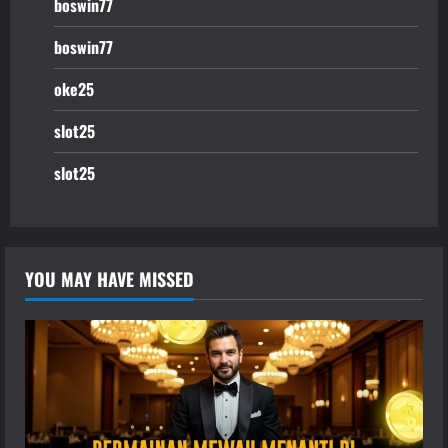
boswin77
boswin77
oke25
slot25
slot25
YOU MAY HAVE MISSED