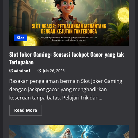
Slot
Slot Joker Gaming: Sensasi Jackpot Gacor yang tak
Terlupakan
adminn1
July 26, 2026
Rasakan pengalaman bermain Slot Joker Gaming
dengan jackpot gacor yang menghadirkan
keseruan tanpa batas. Pelajari trik dan...
Read
Read More
more
about
Slot
Joker
Gaming:
Sensasi