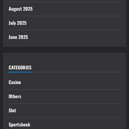
August 2025
July 2025
June 2025
CATEGORIES
Casino
Others
Slot
Sportsbook