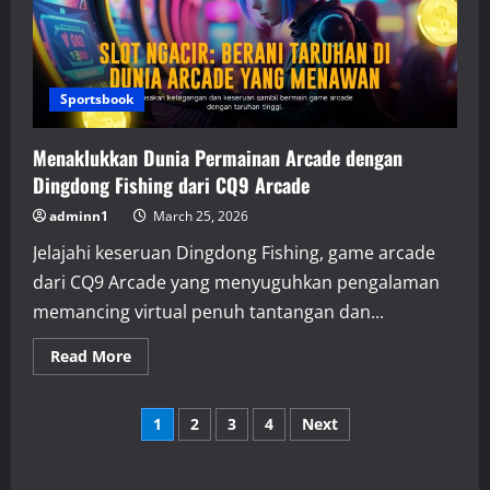
Gates
of
Olympus
Sportsbook
Menaklukkan Dunia Permainan Arcade dengan
Dingdong Fishing dari CQ9 Arcade
adminn1
March 25, 2026
Jelajahi keseruan Dingdong Fishing, game arcade
dari CQ9 Arcade yang menyuguhkan pengalaman
memancing virtual penuh tantangan dan...
Read
Read More
more
about
Menaklukkan
Posts
Dunia
1
2
3
4
Next
Permainan
Arcade
pagination
dengan
Dingdong