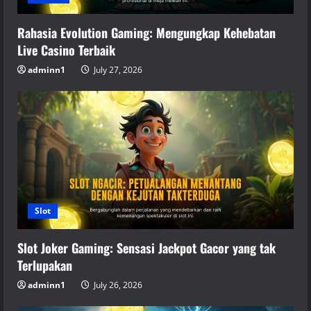
Rahasia Evolution Gaming: Mengungkap Kehebatan
Live Casino Terbaik
adminn1
July 27, 2026
Slot
Slot Joker Gaming: Sensasi Jackpot Gacor yang tak
Terlupakan
adminn1
July 26, 2026