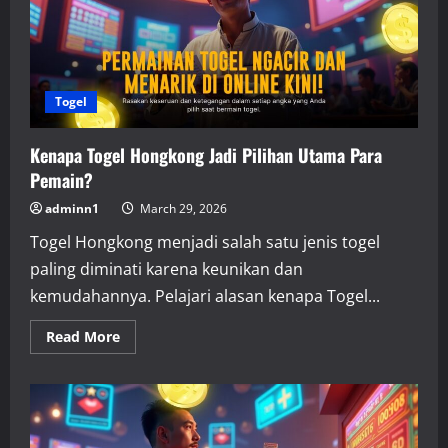
di
SBOBET
Togel
Kenapa Togel Hongkong Jadi Pilihan Utama Para
Pemain?
adminn1
March 29, 2026
Togel Hongkong menjadi salah satu jenis togel
paling diminati karena keunikan dan
kemudahannya. Pelajari alasan kenapa Togel...
Read
Read More
more
about
Kenapa
Togel
Hongkong
Jadi
Pilihan
Utama