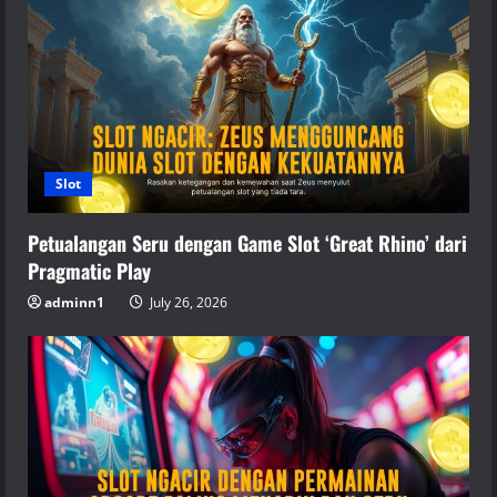
Slot
Petualangan Seru dengan Game Slot ‘Great Rhino’ dari
Pragmatic Play
adminn1
July 26, 2026