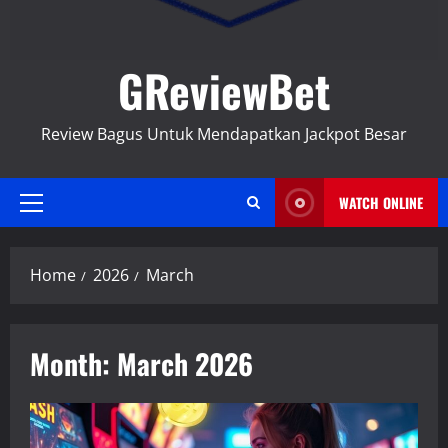
GReviewBet
Review Bagus Untuk Mendapatkan Jackpot Besar
WATCH ONLINE
Primary
Menu
Home
2026
March
Month:
March 2026