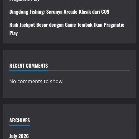
Dingdong Fishing: Serunya Arcade Klasik dari CQ9
Raih Jackpot Besar dengan Game Tembak Ikan Pragmatic
Play
RECENT COMMENTS
No comments to show.
ARCHIVES
July 2026