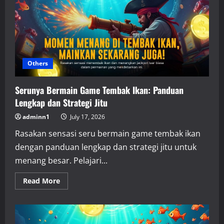
SV388:
Jenis
Ayam,
Odds,
dan
Provider
Terpercaya
Others
Serunya Bermain Game Tembak Ikan: Panduan
Lengkap dan Strategi Jitu
adminn1
July 17, 2026
Rasakan sensasi seru bermain game tembak ikan
dengan panduan lengkap dan strategi jitu untuk
menang besar. Pelajari...
Read
Read More
more
about
Serunya
Bermain
Game
Tembak