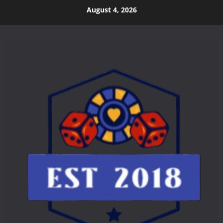
Skip
August 4, 2026
to
content