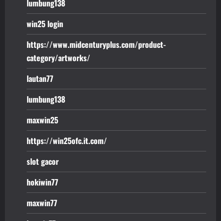
lumbung138
win25 login
https://www.midcenturyplus.com/product-
category/artworks/
lautan77
lumbung138
maxwin25
https://win25ofc.it.com/
slot gacor
hokiwin77
maxwin77