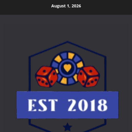
Skip
August 1, 2026
to
content