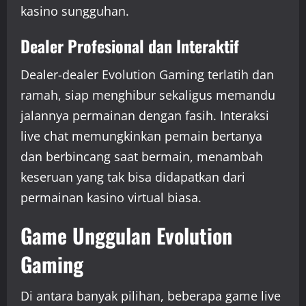
kasino sungguhan.
Dealer Profesional dan Interaktif
Dealer-dealer Evolution Gaming terlatih dan
ramah, siap menghibur sekaligus memandu
jalannya permainan dengan fasih. Interaksi
live chat memungkinkan pemain bertanya
dan berbincang saat bermain, menambah
keseruan yang tak bisa didapatkan dari
permainan kasino virtual biasa.
Game Unggulan Evolution
Gaming
Di antara banyak pilihan, beberapa game live