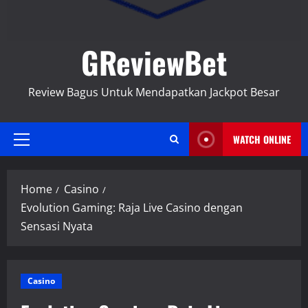
GReviewBet
Review Bagus Untuk Mendapatkan Jackpot Besar
WATCH ONLINE
Primary
Menu
Home
Casino
Evolution Gaming: Raja Live Casino dengan
Sensasi Nyata
Casino