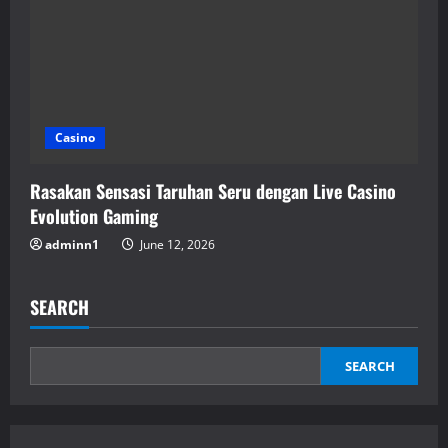
Casino
Rasakan Sensasi Taruhan Seru dengan Live Casino
Evolution Gaming
adminn1
June 12, 2026
SEARCH
SEARCH