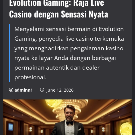
Evolution Gaming: Raja Live
Casino dengan Sensasi Nyata
Menyelami sensasi bermain di Evolution
Gaming, penyedia live casino terkemuka
yang menghadirkan pengalaman kasino
nyata ke layar Anda dengan berbagai
permainan autentik dan dealer
profesional.
adminn1
June 12, 2026