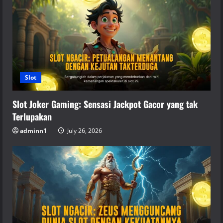
Slot
Slot Joker Gaming: Sensasi Jackpot Gacor yang tak
Terlupakan
adminn1
July 26, 2026