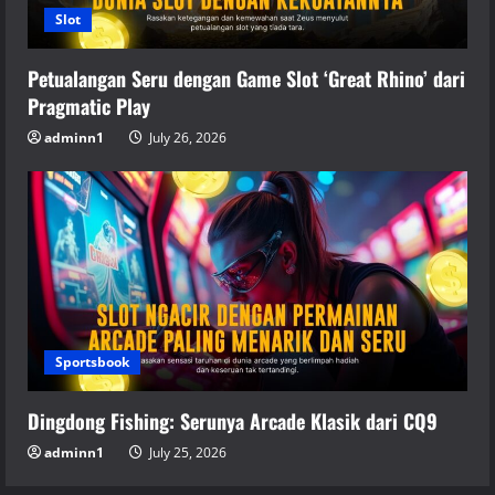
Slot
Petualangan Seru dengan Game Slot ‘Great Rhino’ dari
Pragmatic Play
adminn1
July 26, 2026
Sportsbook
Dingdong Fishing: Serunya Arcade Klasik dari CQ9
adminn1
July 25, 2026