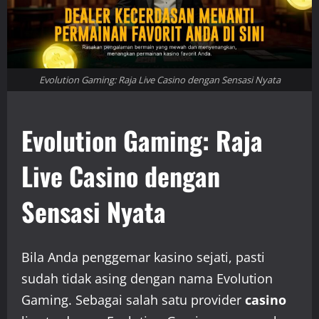
Evolution Gaming: Raja Live Casino dengan Sensasi Nyata
Evolution Gaming: Raja
Live Casino dengan
Sensasi Nyata
Bila Anda penggemar kasino sejati, pasti
sudah tidak asing dengan nama Evolution
Gaming. Sebagai salah satu provider
casino