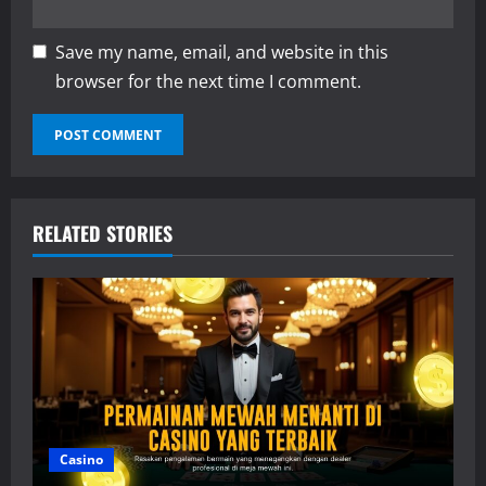
Save my name, email, and website in this
browser for the next time I comment.
RELATED STORIES
Casino