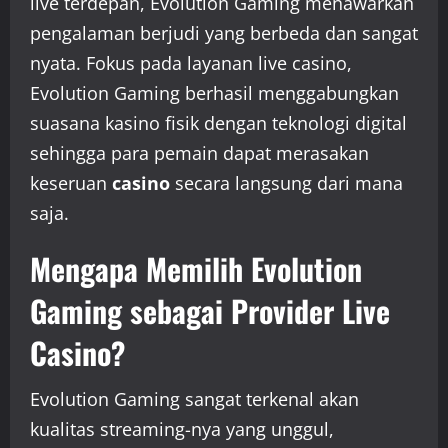
live terdepan, Evolution Gaming menawarkan
pengalaman berjudi yang berbeda dan sangat
nyata. Fokus pada layanan live casino,
Evolution Gaming berhasil menggabungkan
suasana kasino fisik dengan teknologi digital
sehingga para pemain dapat merasakan
keseruan
casino
secara langsung dari mana
saja.
Mengapa Memilih Evolution
Gaming sebagai Provider Live
Casino?
Evolution Gaming sangat terkenal akan
kualitas streaming-nya yang unggul,