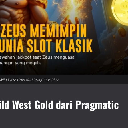
ild West Gold dari Pragmatic Play
ld West Gold dari Pragmatic