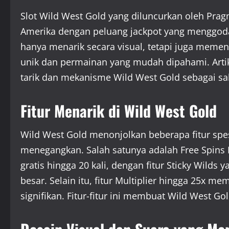
Slot Wild West Gold yang diluncurkan oleh Pra
Amerika dengan peluang jackpot yang menggoda
hanya menarik secara visual, tetapi juga memen
unik dan permainan yang mudah dipahami. Arti
tarik dan mekanisme Wild West Gold sebagai sala
Fitur Menarik di Wild West Gold
Wild West Gold menonjolkan beberapa fitur spe
menegangkan. Salah satunya adalah Free Spins
gratis hingga 20 kali, dengan fitur Sticky W
besar. Selain itu, fitur Multiplier hingga 25x 
signifikan. Fitur-fitur ini membuat Wild West G