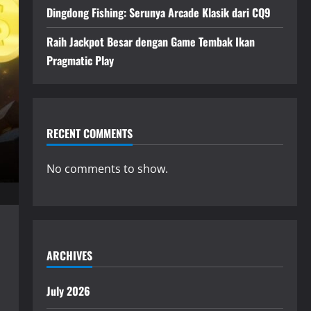
Dingdong Fishing: Serunya Arcade Klasik dari CQ9
Raih Jackpot Besar dengan Game Tembak Ikan
Pragmatic Play
RECENT COMMENTS
No comments to show.
ARCHIVES
July 2026