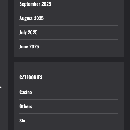
September 2025
August 2025
July 2025
June 2025
CATEGORIES
e
Casino
Others
Slot