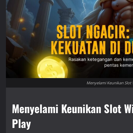
Menyelami Keunikan Slot W
Menyelami Keunikan Slot Wi
Play