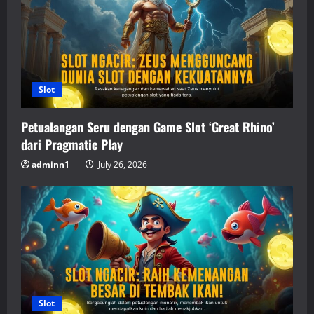
Slot
Petualangan Seru dengan Game Slot ‘Great Rhino’
dari Pragmatic Play
adminn1
July 26, 2026
Slot