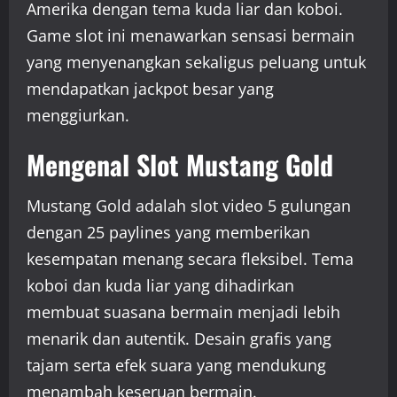
Amerika dengan tema kuda liar dan koboi.
Game slot ini menawarkan sensasi bermain
yang menyenangkan sekaligus peluang untuk
mendapatkan jackpot besar yang
menggiurkan.
Mengenal Slot Mustang Gold
Mustang Gold adalah slot video 5 gulungan
dengan 25 paylines yang memberikan
kesempatan menang secara fleksibel. Tema
koboi dan kuda liar yang dihadirkan
membuat suasana bermain menjadi lebih
menarik dan autentik. Desain grafis yang
tajam serta efek suara yang mendukung
menambah keseruan bermain.