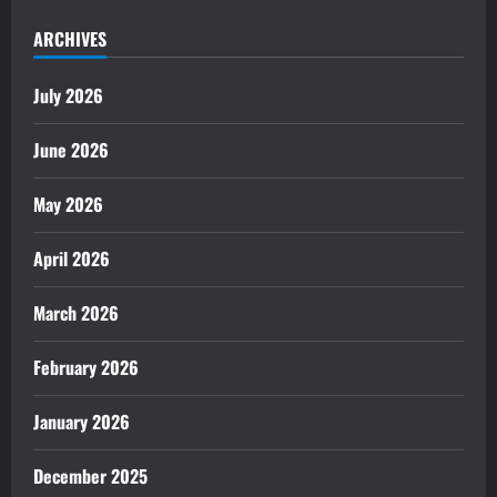
ARCHIVES
July 2026
June 2026
May 2026
April 2026
March 2026
February 2026
January 2026
December 2025