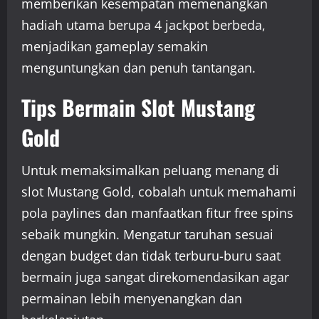
memberikan kesempatan memenangkan
hadiah utama berupa 4 jackpot berbeda,
menjadikan gameplay semakin
menguntungkan dan penuh tantangan.
Tips Bermain Slot Mustang
Gold
Untuk memaksimalkan peluang menang di
slot Mustang Gold, cobalah untuk memahami
pola paylines dan manfaatkan fitur free spins
sebaik mungkin. Mengatur taruhan sesuai
dengan budget dan tidak terburu-buru saat
bermain juga sangat direkomendasikan agar
permainan lebih menyenangkan dan