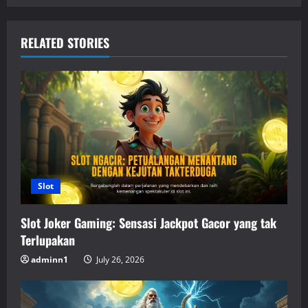
RELATED STORIES
Slot
Slot Joker Gaming: Sensasi Jackpot Gacor yang tak
Terlupakan
adminn1
July 26, 2026