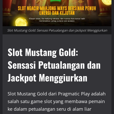
Slot Mustang Gold: Sensasi Petualangan dan Jackpot Menggiurkan
Slot Mustang Gold:
Sensasi Petualangan dan
Jackpot Menggiurkan
Slot Mustang Gold dari Pragmatic Play adalah
salah satu game slot yang membawa pemain
ke dalam petualangan seru di alam liar