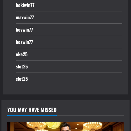
hokiwin77
maxwin77
boswin77
boswin77
oke25
slot25
slot25
YOU MAY HAVE MISSED