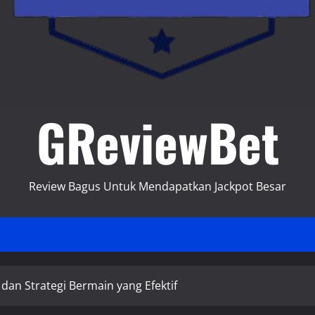
GReviewBet
Review Bagus Untuk Mendapatkan Jackpot Besar
an Strategi Bermain yang Efektif