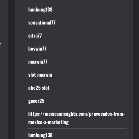
lumbung138
sensational77
citra77
n
boswin77
maxwin77
slot maxwin
oke25 slot
gacor25
https://mexicaninsights.com/p/avocados-from-
mexico-a-marketing
lumbung138