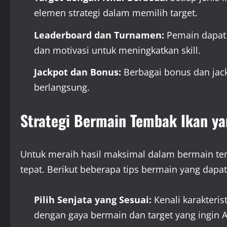
elemen strategi dalam memilih target.
Leaderboard dan Turnamen:
Pemain dapat 
dan motivasi untuk meningkatkan skill.
Jackpot dan Bonus:
Berbagai bonus dan jac
berlangsung.
Strategi Bermain Tembak Ikan ya
Untuk meraih hasil maksimal dalam bermain tem
tepat. Berikut beberapa tips bermain yang dap
Pilih Senjata yang Sesuai:
Kenali karakteris
dengan gaya bermain dan target yang ingin A