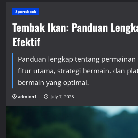
Sportsbook
Tembak Ikan: Panduan Lengka
Efektif
Panduan lengkap tentang permainan 
fitur utama, strategi bermain, dan p
bermain yang optimal.
adminn1
July 7, 2025