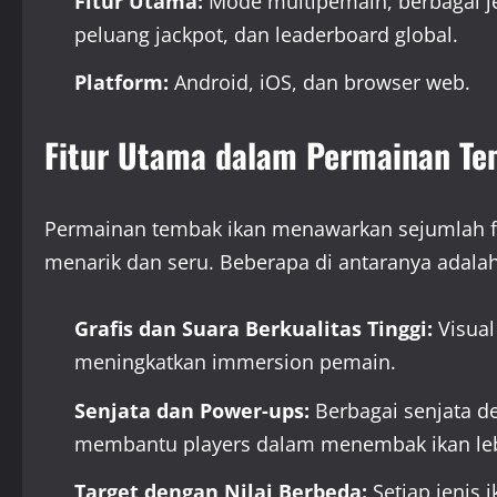
Fitur Utama:
Mode multipemain, berbagai jen
peluang jackpot, dan leaderboard global.
Platform:
Android, iOS, dan browser web.
Fitur Utama dalam Permainan Te
Permainan tembak ikan menawarkan sejumlah 
menarik dan seru. Beberapa di antaranya adalah
Grafis dan Suara Berkualitas Tinggi:
Visual
meningkatkan immersion pemain.
Senjata dan Power-ups:
Berbagai senjata d
membantu players dalam menembak ikan lebi
Target dengan Nilai Berbeda:
Setiap jenis 