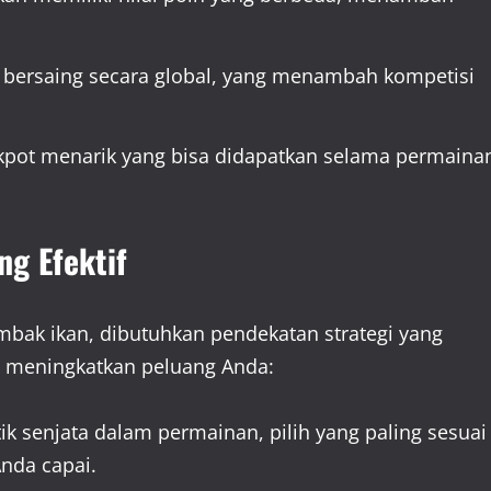
bersaing secara global, yang menambah kompetisi
kpot menarik yang bisa didapatkan selama permaina
ng Efektif
bak ikan, dibutuhkan pendekatan strategi yang
at meningkatkan peluang Anda:
tik senjata dalam permainan, pilih yang paling sesuai
nda capai.