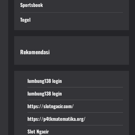
Sportsbook
Togel
Rekomendasi
lumbung138 login
lumbung138 login
https://slotngacir.com/
https://p4tkmatematika.org/
Slot Ngacir