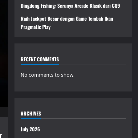
Dingdong Fishing: Serunya Arcade Klasik dari CQ9
Raih Jackpot Besar dengan Game Tembak Ikan
Pragmatic Play
RECENT COMMENTS
No comments to show.
ARCHIVES
July 2026
g