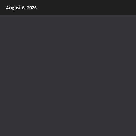
Skip
August 6, 2026
to
content