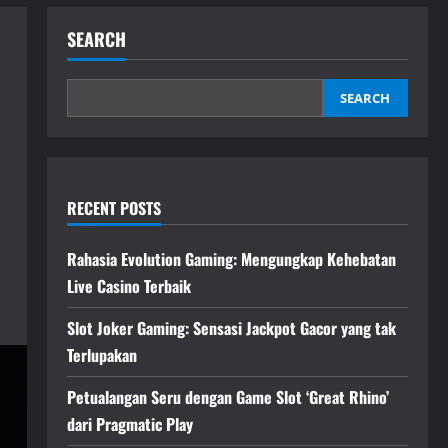
SEARCH
SEARCH
RECENT POSTS
Rahasia Evolution Gaming: Mengungkap Kehebatan
Live Casino Terbaik
Slot Joker Gaming: Sensasi Jackpot Gacor yang tak
Terlupakan
Petualangan Seru dengan Game Slot ‘Great Rhino’
dari Pragmatic Play