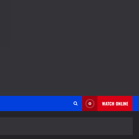
WATCH ONLINE