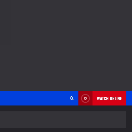
WATCH ONLINE