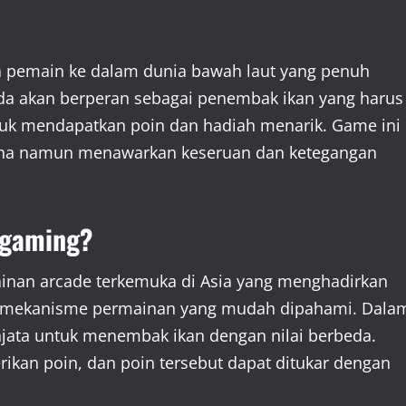
pemain ke dalam dunia bawah laut yang penuh
nda akan berperan sebagai penembak ikan yang harus
uk mendapatkan poin dan hadiah menarik. Game ini
ana namun menawarkan keseruan dan ketegangan
egaming?
inan arcade terkemuka di Asia yang menghadirkan
 mekanisme permainan yang mudah dipahami. Dala
jata untuk menembak ikan dengan nilai berbeda.
ikan poin, dan poin tersebut dapat ditukar dengan