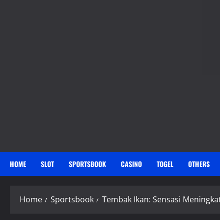
HOME
SLOT
SPORTSBOOK
CASINO
TOGEL
OTHERS
Home
Sportsbook
Tembak Ikan: Sensasi Meningk