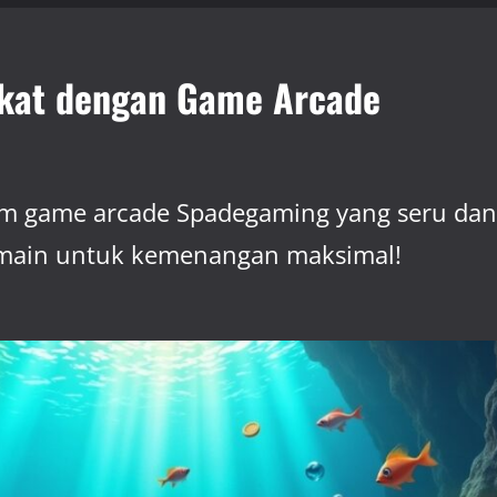
gkat dengan Game Arcade
am game arcade Spadegaming yang seru dan
ra main untuk kemenangan maksimal!