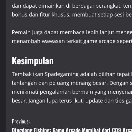
dan dapat dimainkan di berbagai perangkat, t
bonus dan fitur khusus, membuat setiap sesi b
Pemain juga dapat membaca lebih lanjut mengen
menambah wawasan terkait game arcade seperti
Kesimpulan
Tembak ikan Spadegaming adalah pilihan tepat
tantangan dan peluang menang besar. Dengan st
menikmati pengalaman bermain yang menyenan
besar. Jangan lupa terus ikuti update dan tips 
C
Previous:
Dingdong Fishing: Game Arcade Memikat dari CQ9 Arc