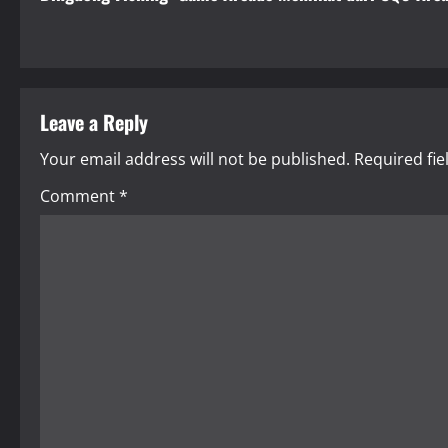
o
n
t
Leave a Reply
i
Your email address will not be published.
Required fi
n
Comment
*
u
e
R
e
a
d