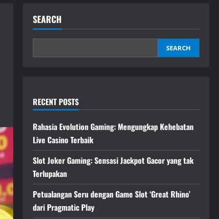
SEARCH
SEARCH
RECENT POSTS
Rahasia Evolution Gaming: Mengungkap Kehebatan
Live Casino Terbaik
Slot Joker Gaming: Sensasi Jackpot Gacor yang tak
Terlupakan
Petualangan Seru dengan Game Slot ‘Great Rhino’
dari Pragmatic Play