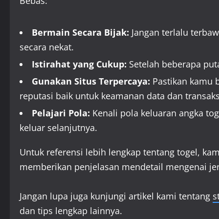
Bebas:
Bermain Secara Bijak:
Jangan terlalu terba
secara nekat.
Istirahat yang Cukup:
Setelah beberapa putar
Gunakan Situs Terpercaya:
Pastikan kamu be
reputasi baik untuk keamanan data dan transaks
Pelajari Pola:
Kenali pola keluaran angka to
keluar selanjutnya.
Untuk referensi lebih lengkap tentang togel, k
memberikan penjelasan mendetail mengenai jeni
Jangan lupa juga kunjungi artikel kami tentang
s
dan tips lengkap lainnya.