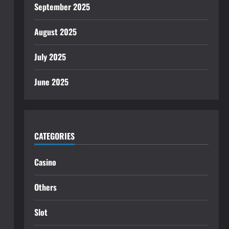
September 2025
August 2025
July 2025
June 2025
CATEGORIES
Casino
Others
Slot