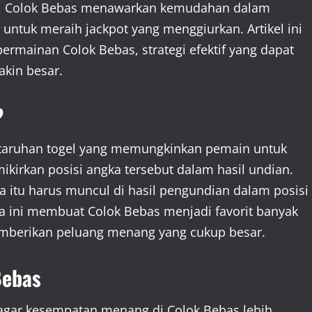
ya, Colok Bebas menawarkan kemudahan dalam
ntuk meraih jackpot yang menggiurkan. Artikel ini
mainan Colok Bebas, strategi efektif yang dapat
akin besar.
?
s taruhan togel yang memungkinkan pemain untuk
kirkan posisi angka tersebut dalam hasil undian.
 itu harus muncul di hasil pengundian dalam posisi
ini membuat Colok Bebas menjadi favorit banyak
mberikan peluang menang yang cukup besar.
Bebas
n agar kesempatan menang di Colok Bebas lebih