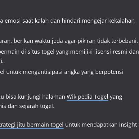
wa emosi saat kalah dan hindari mengejar kekalahan
an, berikan waktu jeda agar pikiran tidak terbebani.
rmain di situs togel yang memiliki lisensi resmi dan
i.
gel untuk mengantisipasi angka yang berpotensi
amu bisa kunjungi halaman
Wikipedia Togel
yang
s dan sejarah togel.
trategi jitu bermain togel
untuk mendapatkan insight