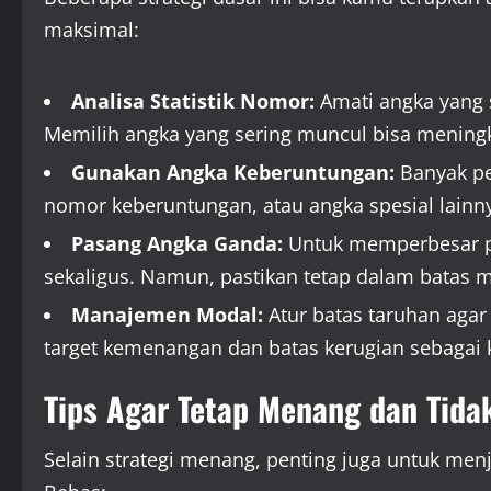
maksimal:
Analisa Statistik Nomor:
Amati angka yang s
Memilih angka yang sering muncul bisa mening
Gunakan Angka Keberuntungan:
Banyak pe
nomor keberuntungan, atau angka spesial lainn
Pasang Angka Ganda:
Untuk memperbesar p
sekaligus. Namun, pastikan tetap dalam batas 
Manajemen Modal:
Atur batas taruhan agar
target kemenangan dan batas kerugian sebagai
Tips Agar Tetap Menang dan Tid
Selain strategi menang, penting juga untuk men