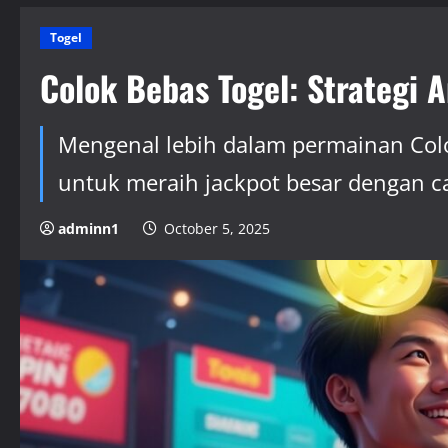
Togel
Colok Bebas Togel: Strategi 
Mengenal lebih dalam permainan Colok
untuk meraih jackpot besar dengan 
adminn1
October 5, 2025