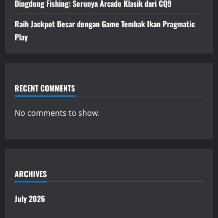
Dingdong Fishing: Serunya Arcade Klasik dari CQ9
Raih Jackpot Besar dengan Game Tembak Ikan Pragmatic
Play
RECENT COMMENTS
No comments to show.
ARCHIVES
July 2026