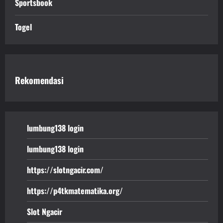
Sportsbook
Togel
Rekomendasi
lumbung138 login
lumbung138 login
https://slotngacir.com/
https://p4tkmatematika.org/
Slot Ngacir