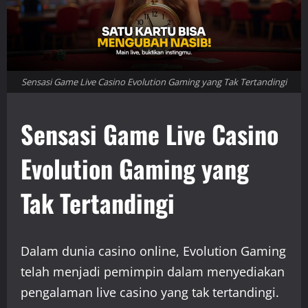
Sensasi Game Live Casino Evolution Gaming yang Tak Tertandingi
Sensasi Game Live Casino
Evolution Gaming yang
Tak Tertandingi
Dalam dunia casino online, Evolution Gaming
telah menjadi pemimpin dalam menyediakan
pengalaman live casino yang tak tertandingi.