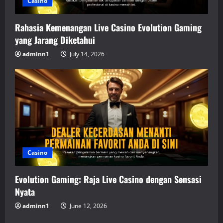
Casino
Rahasia Kemenangan Live Casino Evolution Gaming
yang Jarang Diketahui
adminn1
July 14, 2026
Casino
Evolution Gaming: Raja Live Casino dengan Sensasi
Nyata
adminn1
June 12, 2026