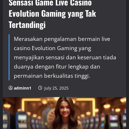
Sensasi Game Live Casino
Evolution Gaming yang Tak
Tertandingi
Merasakan pengalaman bermain live
casino Evolution Gaming yang
menyajikan sensasi dan keseruan tiada
duanya dengan fitur lengkap dan
permainan berkualitas tinggi.
adminn1
July 25, 2025