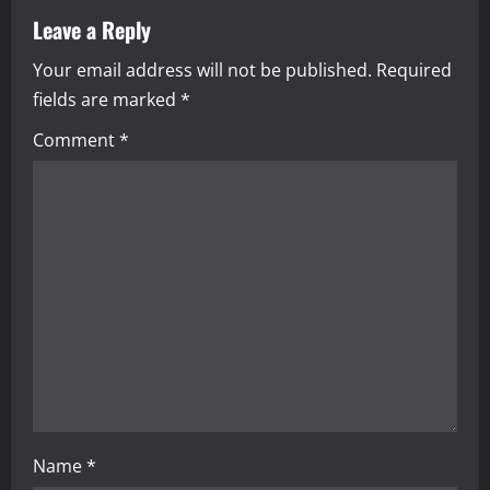
u
Leave a Reply
e
Your email address will not be published.
Required
fields are marked
*
R
Comment
*
e
a
d
i
n
g
Name
*