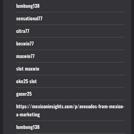
lumbung138
sensational77
citra77
boswin77
maxwin77
slot maxwin
oke25 slot
gacor25
https://mexicaninsights.com/p/avocados-from-mexico-
a-marketing
lumbung138