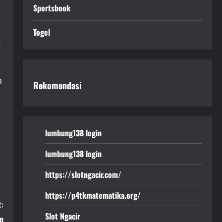
Sportsbook
Togel
i
a
Rekomendasi
lumbung138 login
lumbung138 login
https://slotngacir.com/
https://p4tkmatematika.org/
:
Slot Ngacir
n