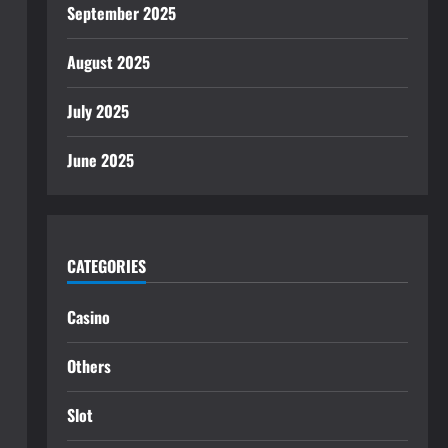
September 2025
August 2025
July 2025
June 2025
CATEGORIES
Casino
Others
Slot