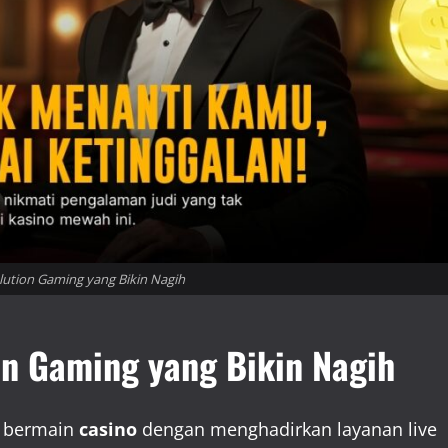
olution Gaming yang Bikin Nagih
ion Gaming yang Bikin Nagih
n bermain
casino
dengan menghadirkan layanan live