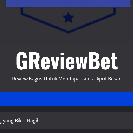
GReviewBet
Review Bagus Untuk Mendapatkan Jackpot Besar
g yang Bikin Nagih