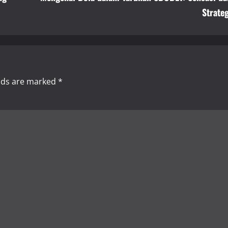
Strateg
elds are marked
*