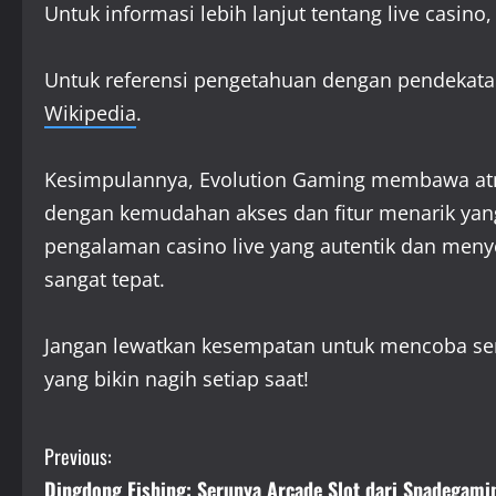
Untuk informasi lebih lanjut tentang live casino
Untuk referensi pengetahuan dengan pendekat
Wikipedia
.
Kesimpulannya, Evolution Gaming membawa atm
dengan kemudahan akses dan fitur menarik yang 
pengalaman casino live yang autentik dan meny
sangat tepat.
Jangan lewatkan kesempatan untuk mencoba se
yang bikin nagih setiap saat!
C
Previous:
Dingdong Fishing: Serunya Arcade Slot dari Spadegami